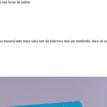
a mai kyau da tsabta
na masana'anta mara saƙa tare da lalacewa mai jan numfashi, dace da a