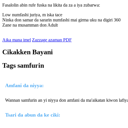
Fasalolin abin rufe fuska na likita da za a iya zubarwa:
Low numfashi juriya, m iska tace
Ninka don samar da sararin numfashi mai girma uku na digiri 360
Zane na musamman don Adult
Aika mana imel
Zazzage azaman PDF
Cikakken Bayani
Tags samfurin
Amfani da niyya:
Wannan samfurin an yi niyya don amfani da ma'aikatan kiwon lafiya 
Tsari da abun da ke ciki: