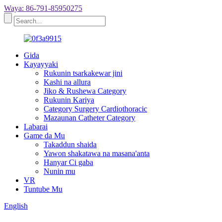
Waya: 86-791-85950275
Gida
Kayayyaki
Rukunin tsarkakewar jini
Kashi na allura
Jiko & Rushewa Category
Rukunin Kariya
Category Surgery Cardiothoracic
Mazaunan Catheter Category
Labarai
Game da Mu
Takaddun shaida
Yawon shakatawa na masana'anta
Hanyar Ci gaba
Nunin mu
VR
Tuntube Mu
English