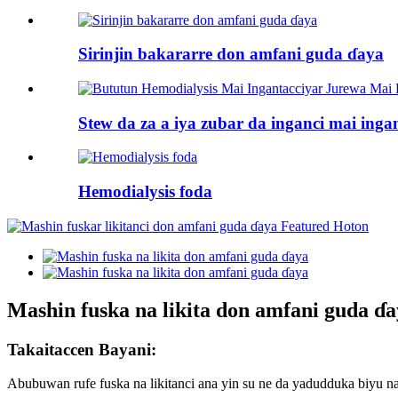
Sirinjin bakararre don amfani guda ɗaya
Stew da za a iya zubar da inganci mai ingan
Hemodialysis foda
Mashin fuska na likita don amfani guda ɗ
Takaitaccen Bayani:
Abubuwan rufe fuska na likitanci ana yin su ne da yadudduka biyu na