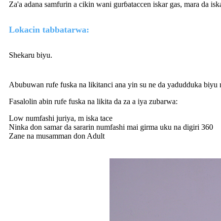
Za'a adana samfurin a cikin wani gurɓataccen iskar gas, mara da isk
Lokacin tabbatarwa:
Shekaru biyu.
Abubuwan rufe fuska na likitanci ana yin su ne da yadudduka biyu 
Fasalolin abin rufe fuska na likita da za a iya zubarwa:
Low numfashi juriya, m iska tace
Ninka don samar da sararin numfashi mai girma uku na digiri 360
Zane na musamman don Adult