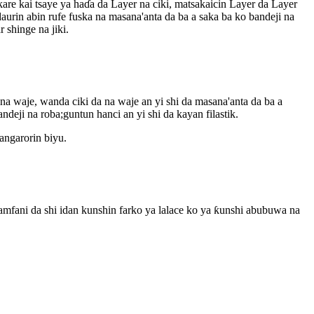
kare kai tsaye ya haɗa da Layer na ciki, matsakaicin Layer da Layer
urin abin rufe fuska na masana'anta da ba a saka ba ko bandeji na
 shinge na jiki.
 na waje, wanda ciki da na waje an yi shi da masana'anta da ba a
deji na roba;guntun hanci an yi shi da kayan filastik.
angarorin biyu.
amfani da shi idan kunshin farko ya lalace ko ya ƙunshi abubuwa na