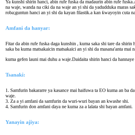
Ya ƙunshi shirin hanci, abin rufe fuska da madaurin abin rufe fuska
na waje, wanda na ciki da na waje an yi shi da yadudduka maras sa
roba;guntun hanci an yi shi da kayan filastik.a kan ƙwayoyin cuta n
Amfani da hanyar:
Fitar da abin rufe fuska daga kunshin , kuma saka shi tare da shiri
saka ba kuma matsakaicin matsakaici an yi shi da masana'anta mai na
kuma gefen launi mai duhu a waje.Daidaita shirin hanci da hannaye b
Tsanaki:
1. Samfurin bakararre ya kasance mai haifuwa ta EO kuma an ba da 
waje.
3. Za a yi amfani da samfurin da wuri-wuri bayan an kwashe shi.
4. Samfurin don amfani ɗaya ne kuma za a lalata shi bayan amfani.
Yanayin ajiya: