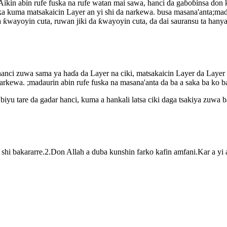
.Aikin abin rufe fuska na rufe watan mai sawa, hanci da gaɓoɓinsa don 
ƙa kuma matsakaicin Layer an yi shi da narkewa. busa masana'anta;mada
a ƙwayoyin cuta, ruwan jiki da ƙwayoyin cuta, da dai sauransu ta hanyar
n hanci zuwa sama ya haɗa da Layer na ciki, matsakaicin Layer da Layer
rkewa. ;madaurin abin rufe fuska na masana'anta da ba a saka ba ko ban
iyu tare da gadar hanci, kuma a hankali latsa ciki daga tsakiya zuwa b
shi bakararre.2.Don Allah a duba kunshin farko kafin amfani.Kar a yi 