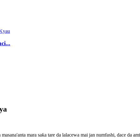
ci...
aya
 masana'anta mara saƙa tare da lalacewa mai jan numfashi, dace da amf